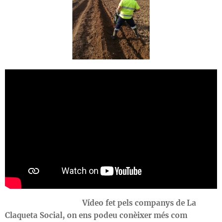
Vídeo fet pels companys de La
Claqueta Social, on ens podeu conèixer més com